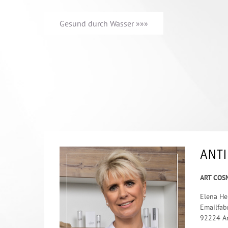
Gesund durch Wasser »»»
ANTI
ART COS
Elena He
Emailfab
92224 A