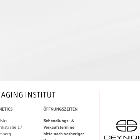
 AGING INSTITUT
METICS
ÖFFNUNGSZEITEN
isler
Behandlungs- &
rikstraße 17
Verkaufstermine
mberg
bitte nach vorheriger